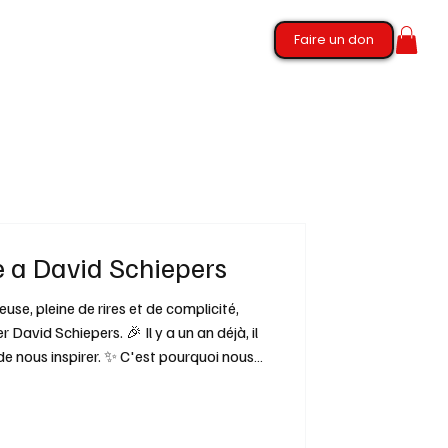
Faire un don
a David Schiepers
use, pleine de rires et de complicité,
avid Schiepers. 🎉 Il y a un an déjà, il
de nous inspirer. ✨ C'est pourquoi nous
mage, un projet qui célèbre sa vie, son
urmurer : « Ça va être une belle journée !