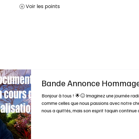
Voir les points
Accueil
Nos solutions
Contact
Bande Annonce Hommage 
Bonjour à tous ! 🌟😊 Imaginez une journée radie
comme celles que nous passions avec notre cher D
nous a quittés, mais son esprit taquin continue 
réalisons un documentaire émouvant en son hom
énergie et cette phrase culte qu'il aimait nous m
» 😄 Nous avançons à grands pas : les i