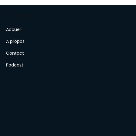
locale, engagée et respectueuse du vivant 🌿
Categories
Accueil
A propos
Contact
Podcast