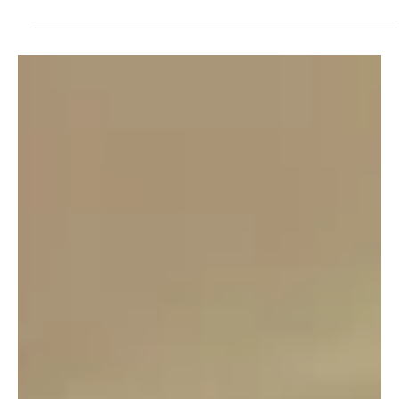
🌱 Premier crowdfunding pour Remédia : un documentaire pour
faire briller Vtopia et inspirer l'avenir ! C'est une première pour
nous : Remédia lance son premier crowdfunding pour financer un
documentaire ambitieux sur Vtopia , ce laboratoire agricole
végétale qui réinvente l'agriculture de demain. Pourquoi ce projet
est-il si important pour nous ? 🔹 Vtopia a besoin de visibilité : Un
projet innovant et éco-humaniste comme le leur mérite d'être vu,
partagé et soutenu bien a