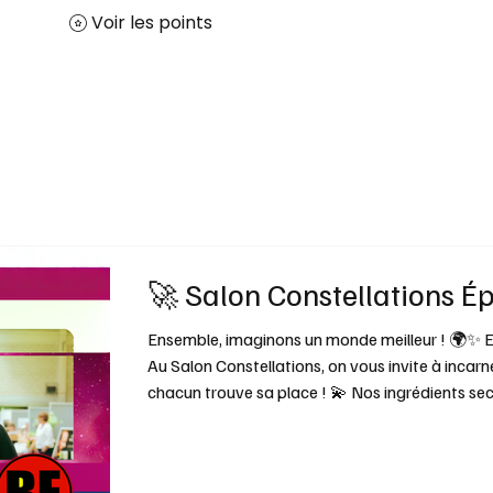
Voir les points
Accueil
Nos solutions
Contact
🚀 Salon Constellations É
Ensemble, imaginons un monde meilleur ! 🌍✨ Et si on construisait le futur ensemble ? 🤔
Au Salon Constellations, on vous invite à incarn
chacun trouve sa place ! 💫 Nos ingrédients secr
Respect : Ici, on s'écoute et on se respecte ! Chaque échange est une étoile qui brille. ✨
👂 ⚖️ Équilibre & Harmonie : Corps, esprit, nature... on prend soin de tout ! 🌱🧘‍♀️🌍
Connectons-nous à ce qui compte