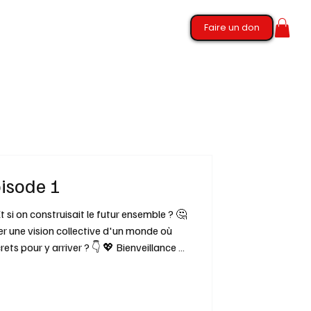
Faire un don
pisode 1
er une vision collective d'un monde où
ets pour y arriver ? 👇 💖 Bienveillance &