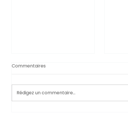
Commentaires
Rédigez un commentaire...
l'agriculture végétale tient
Sylvia
ses promesses mais les
Love A
caisses se vident