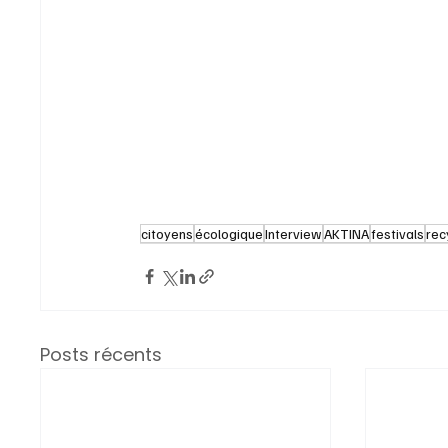
citoyens
écologique
Interview
AKTINA
festivals
rec
Posts récents