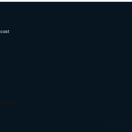
cast
ilisation
© 2026 by A