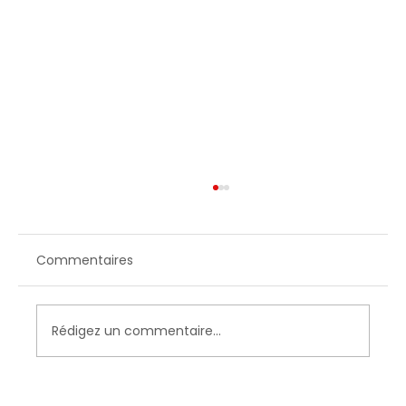
Commentaires
Rédigez un commentaire...
Max, 24 ans, maraîcher à Vtopia : « Ici,