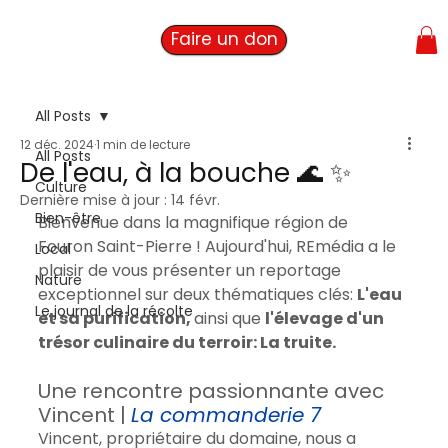
Faire un don
All Posts
12 déc. 2024
1 min de lecture
All Posts
De l'eau, à la bouche 🌊 ✨
Culture
Dernière mise à jour :
14 févr.
Bien-être
Bienvenue dans la magnifique région de 
Fouron Saint-Pierre ! Aujourd'hui, REmédia a le 
Local
plaisir de vous présenter un reportage 
Nature
exceptionnel sur deux thématiques clés: 
L'eau 
Le journal de la récolte
et sa purification, 
ainsi que 
l'élevage d'un 
trésor culinaire du terroir: La truite.
Une rencontre passionnante avec 
Vincent | 
La commanderie 7
Vincent, propriétaire du domaine, nous a 