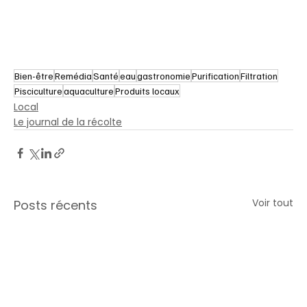
Bien-être
Remédia
Santé
eau
gastronomie
Purification
Filtration
Pisciculture
aquaculture
Produits locaux
Local
Le journal de la récolte
Voir tout
Posts récents