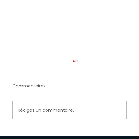
Commentaires
Rédigez un commentaire...
Sylviane mon histoire avec Love