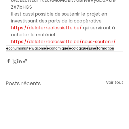
8A3EE8wEuTrKEcAM8MGBit7oBhveVy8D8AkhP
ZX7bHGS
Il est aussi possible de soutenir le projet en 
investissant des parts de la coopérative 
https://delaterrealassiette.be/
 qui serviront à 
acheter le matériel : 
https://delaterrealassiette.be/nous-soutenir/
ecohumaniste
wallonie
économique
écologique
june
formation
Voir tout
Posts récents