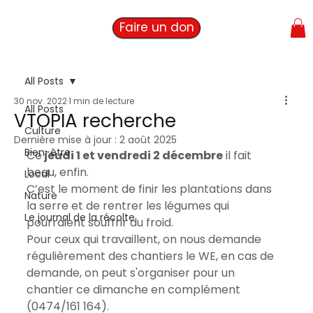
Faire un don
All Posts
30 nov. 2022
1 min de lecture
All Posts
VTOPIA recherche
Culture
Dernière mise à jour :
2 août 2025
Bien-être
Ce
 jeudi 1 et vendredi 2 décembre
 il fait 
beau, enfin.
Local
C’est le moment de finir les plantations dans 
Nature
la serre et de rentrer les légumes qui 
Le journal de la récolte
pourraient souffrir du froid.
Pour ceux qui travaillent, on nous demande 
régulièrement des chantiers le WE, en cas de 
demande, on peut s'organiser pour un 
chantier ce dimanche en complément 
(0474/161 164).