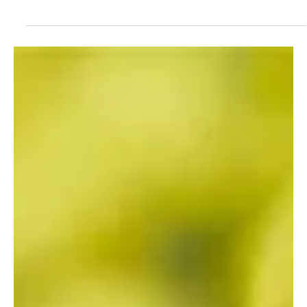
Max, 24 ans, maraîcher à Vtopia : « Ici, on
retrouve du sens »
Il a 24 ans, une énergie contagieuse et une conviction qui force le