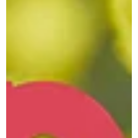
respect. Max est maraîcher à Vtopia, une ferme pas comme les
autres, nichée quelque part en Belgique. Dans une interview
sincère et sans filtre, il raconte son parcours, ses doutes et la
lumière qu’il a trouvée en travaillant la terre. Son message ? Il est
temps de renouer avec le simple, le concret, le sens. « Ma
génération est perdue » Interwiew Max de chez Vtopia Max ne
mâche pas ses mots. Comme beaucoup d